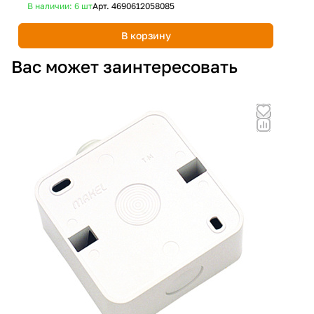
Дост
В наличии: 6
шт
Арт.
4690612058085
В корзину
Вас может заинтересовать