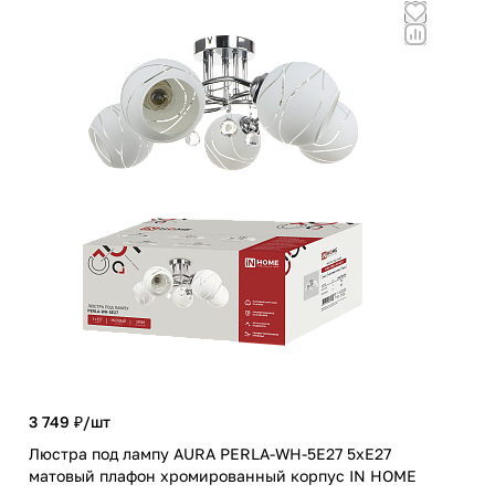
630
Роз
3 749 ₽/
шт
с з
Люстра под лампу AURA PERLA-WH-5E27 5хЕ27
В
матовый плафон хромированный корпус IN HOME