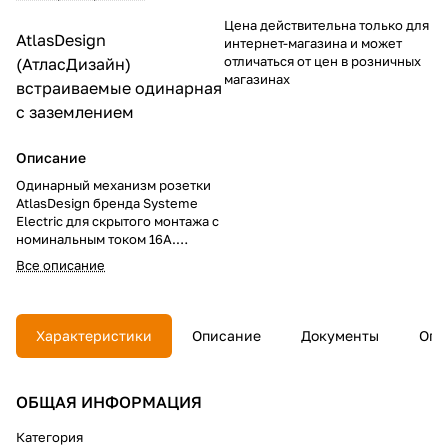
Цена действительна только для
AtlasDesign
интернет-магазина и может
отличаться от цен в розничных
(АтласДизайн)
магазинах
встраиваемые
одинарная
с заземлением
Описание
Одинарный механизм розетки
AtlasDesign бренда Systeme
Electric для скрытого монтажа с
номинальным током 16А.
Модель без шторок подходит
Все описание
для сетей 250 В и совместима с
любыми рамками серии.
Характеристики: способ
подключения — винтовые
Характеристики
Описание
Документы
Опл
клеммы, лицевые детали из
устойчивого к УФ-излучению и
царапинам ABS-пластика.
ОБЩАЯ ИНФОРМАЦИЯ
Категория