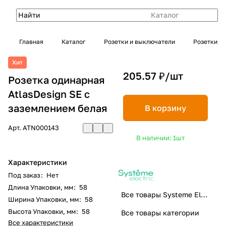
Каталог
Главная
Каталог
Розетки и выключатели
Розетки
Хит
205.57 ₽/
шт
Розетка одинарная
AtlasDesign SE с
заземлением белая
В корзину
Арт.
ATN000143
В наличии: 1
шт
Характеристики
Под заказ
:
Нет
Длина Упаковки, мм
:
58
Все товары Systeme Electric
Ширина Упаковки, мм
:
58
Высота Упаковки, мм
:
58
Все товары категории
Все характеристики