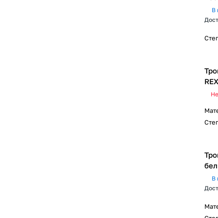
В 
Дост
Сте
Тро
RE
Не
Мат
Сте
Тро
бел
В 
Дост
Мат