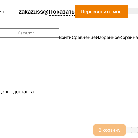
zakazuss@
Показать
Перезвоните мне
ия
Каталог
Войти
Сравнение
Избранное
Корзина
цены, доставка.
В корзину