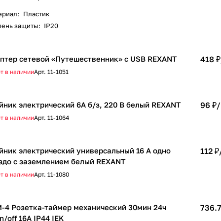
ериал
:
Пластик
пень защиты
:
IP20
птер сетевой «Путешественник» с USB REXANT
418 ₽
т в наличии
Арт.
11-1051
йник электрический 6А б/з, 220 В белый REXANT
96 ₽/
т в наличии
Арт.
11-1064
йник электрический универсальный 16 А одно
112 ₽
здо с заземлением белый REXANT
т в наличии
Арт.
11-1080
-4 Розетка-таймер механический 30мин 24ч
736.7
n/off 16А IP44 IEK