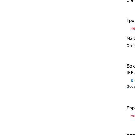
Сте
Тро
Не
Мат
Сте
Бок
IEK
В 
Дост
Евр
Не