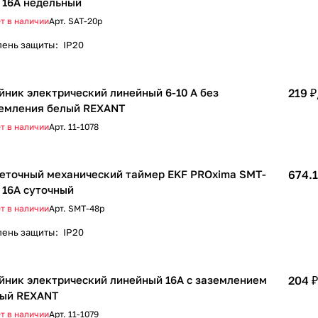
 16A недельный
т в наличии
Арт.
SAT-20p
пень защиты
:
IP20
йник электрический линейный 6-10 А без
219 ₽
емления белый REXANT
т в наличии
Арт.
11-1078
еточный механический таймер EKF PROxima SMT-
674.1
 16A суточный
т в наличии
Арт.
SMT-48p
пень защиты
:
IP20
йник электрический линейный 16А с заземлением
204 ₽
ый REXANT
т в наличии
Арт.
11-1079