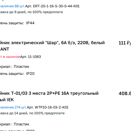
наличии 88 шт.
Арт.
ERT-20-1-16-S-30-0-44-K01
авка до 9 дней, по 100% предоплате
пень защиты
:
IP44
йник электрический "Шар", 6А б/з, 220В, белый
111 ₽
XANT
т в наличии
Арт.
11-1063
ериал
:
Пластик
пень защиты
:
IP20
йник Т-01/03 3 места 2P+PE 16А треугольный
408.
ый IEK
наличии 274 шт.
Арт.
WTP10-16-03-Z-K01
авка до 14 дней, по 100% предоплате
ериал
:
Пластик