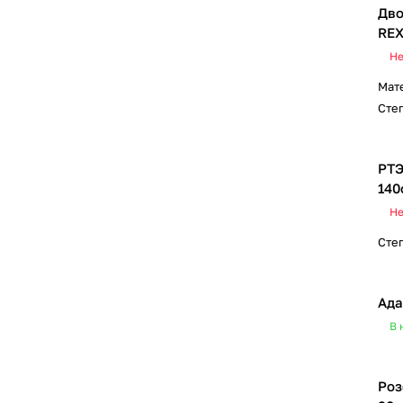
Дво
RE
Не
Мат
Сте
РТЭ
140
Не
Сте
Ада
В 
Роз