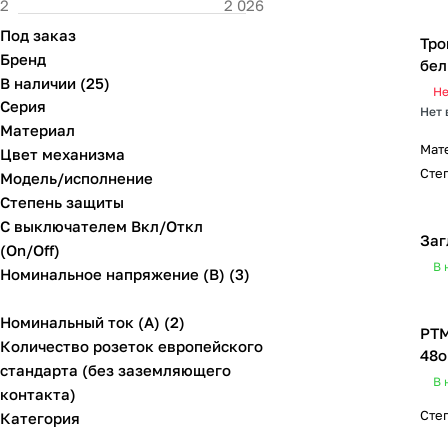
Под заказ
Тро
Бренд
бел
В наличии
(
25
)
Не
Серия
Нет 
Материал
Мат
Цвет механизма
Сте
Модель/исполнение
Степень защиты
С выключателем Вкл/Откл
Заг
(On/Off)
В 
Номинальное напряжение (В) (3)
Номинальный ток (А) (2)
РТМ
Количество розеток европейского
48o
стандарта (без заземляющего
В 
контакта)
Сте
Категория