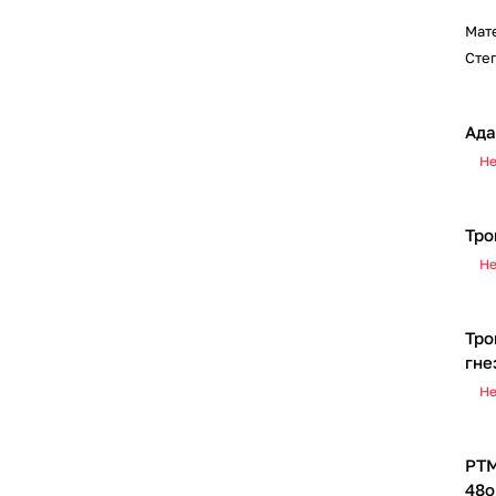
Мат
Сте
Ада
Не
Тро
Не
Тро
гне
Не
РТМ
48o