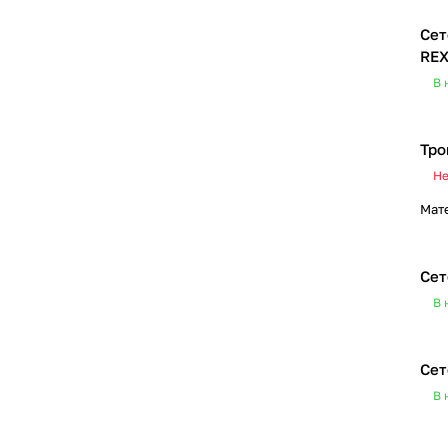
Сет
RE
В 
Тро
Не
Мат
Сет
В 
Сет
В 