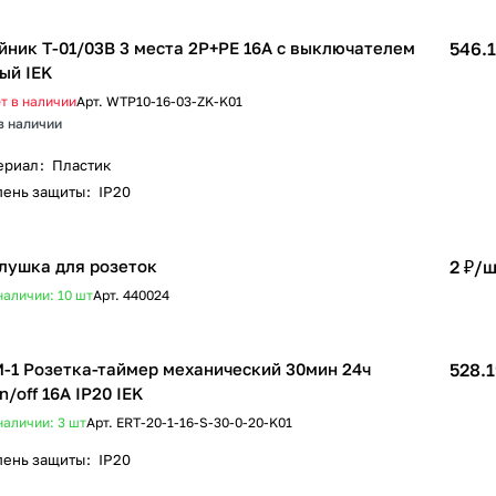
йник Т-01/03В 3 места 2P+PE 16А с выключателем
546.1
ый IEK
т в наличии
Арт.
WTP10-16-03-ZK-K01
в наличии
ериал
:
Пластик
пень защиты
:
IP20
лушка для розеток
2 ₽/
ш
наличии: 10
шт
Арт.
440024
-1 Розетка-таймер механический 30мин 24ч
528.1
n/off 16А IP20 IEK
наличии: 3
шт
Арт.
ERT-20-1-16-S-30-0-20-K01
пень защиты
:
IP20