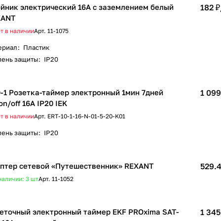
йник электрический 16А с заземлением белый
182 ₽
XANT
т в наличии
Арт.
11-1075
ериал
:
Пластик
пень защиты
:
IP20
-1 Розетка-таймер электронный 1мин 7дней
1 099
on/off 16А IP20 IEK
т в наличии
Арт.
ERT-10-1-16-N-01-5-20-K01
пень защиты
:
IP20
птер сетевой «Путешественник» REXANT
529.4
наличии: 3
шт
Арт.
11-1052
еточный электронный таймер EKF PROxima SAT-
1 345