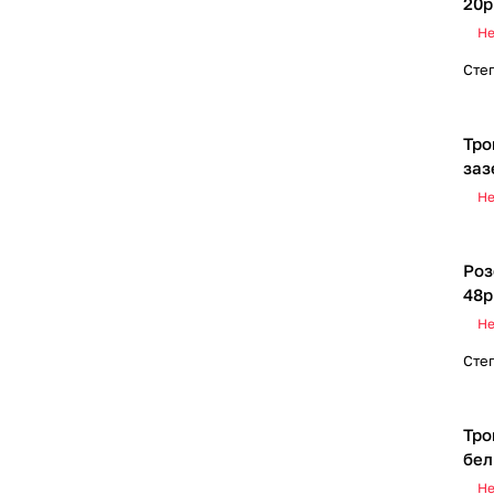
20p
Не
Сте
Тро
заз
Не
Роз
48p
Не
Сте
Тро
бел
Не