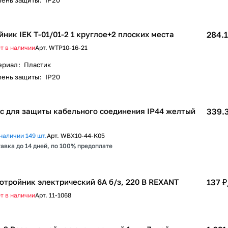
пень защиты
:
IP20
йник IEK Т-01/01-2 1 круглое+2 плоских места
284.1
т в наличии
Арт.
WTP10-16-21
ериал
:
Пластик
пень защиты
:
IP20
с для защиты кабельного соединения IP44 желтый
339.
наличии 149 шт.
Арт.
WBX10-44-K05
авка до 14 дней, по 100% предоплате
отройник электрический 6A б/з, 220 В REXANT
137 ₽
т в наличии
Арт.
11-1068