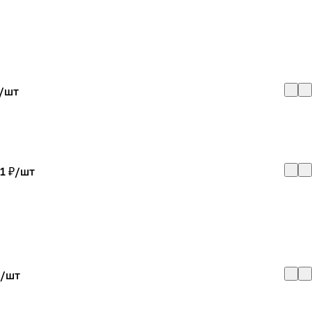
/
шт
1 ₽/
шт
/
шт