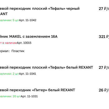
евой переходник плоский «Тефаль» черный
27 ₽/
XANT
наличии: 5
шт
Арт.
11-1042
йник MAKEL с заземлением 16А
321 ₽
т в наличии
Арт.
10015
ериал
:
Пластик
евой переходник плоский «Тефаль» белый REXANT
27 ₽/
наличии: 2
шт
Арт.
11-1041
евой переходник «Питер» белый REXANT
26 ₽/
наличии: 20
шт
Арт.
11-1031