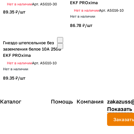
EKF PROxima
Нет в наличии
Арт.
ASG10-30
Нет в наличии
Арт.
ASG16-10
89.35 ₽/
шт
Нет в наличии
86.78 ₽/
шт
Гнездо штепсельное без
заземления белое 10А 250В
EKF PROxima
Нет в наличии
Арт.
ASG10-10
Нет в наличии
89.35 ₽/
шт
Каталог
Помощь
Компания
zakazuss
Показать
Заказать