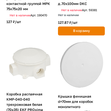
контактной группой МРК
д.70х100мм DKC
75х75х20 мм
Нет в наличии
Арт.
59381
Нет в наличии
Нет в наличии
Арт.
190470
127 ₽/
шт
127.87 ₽/
шт
В корзину
Коробка распаячная
Крышка финишная
КМР-040-040
d=70мм для коробок
трехрожковая белая
монолитного
(70х35) EKF PROxima