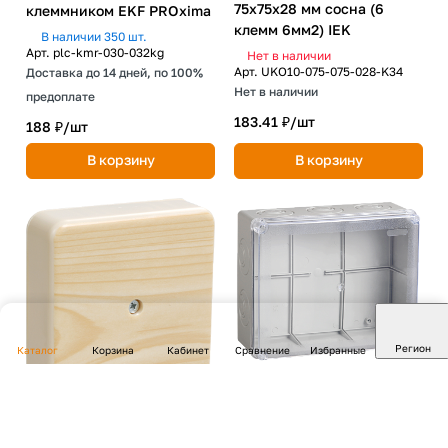
75х75х28 мм сосна (6
клеммником EKF PROxima
клемм 6мм2) IEK
В наличии 350 шт.
Арт.
plc-kmr-030-032kg
Нет в наличии
Арт.
UKO10-075-075-028-K34
Доставка до 14 дней, по 100%
Нет в наличии
предоплате
183.41 ₽/
шт
188 ₽/
шт
В корзину
В корзину
Регион
Каталог
Корзина
Кабинет
Сравнение
Избранные
Коробка КМ41276
распаячная для открытой
проводки 240х195х90 мм
Коробка распаячная КМ