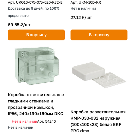
Арт.
UKM-10D-KR
Арт.
UKO10-075-075-020-K32-E
Нет в наличии
Доставка до 9 дней, по 100%
предоплате
27.12 ₽/
шт
69.55 ₽/
шт
В корзину
В корзину
Коробка ответвительная с
гладкими стенками и
прозрачной крышкой,
Коробка разветвительная
IP56, 240х190х160мм DKC
KMP-030-032 наружная
Нет в наличии
Арт.
54240
(100х100х28) белая EKF
Нет в наличии
PROxima