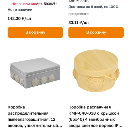
Арт.
59381B
Нет в наличии
Арт.
59392U
Доставка до 9 дней, по 100%
Нет в наличии
предоплате
142.30 ₽/
шт
33.11 ₽/
шт
В корзину
В корзину
Коробка
Коробка распаячная
распределительная
КМР-040-038 с крышкой
пылевлагозащитная, 12
(65х40) 4 мембранных
вводов, уплотнительный
ввода светлое дерево IP54