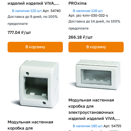
изделий изделий VIVA,
PROxima
IP40,4мод. DKC
В наличии 120 шт.
Арт.
54740
В наличии 128 шт.
Арт.
plc-kmr-030-032-s
Доставка до 9 дней, по 100%
Доставка до 14 дней, по 100%
предоплате
предоплате
777.04 ₽/
шт
266.18 ₽/
шт
В корзину
В корзину
Модульная настенная
коробка для
электроустановочных
изделий изделий VIVA,
Модульная настенная
IP55,4мод. DKC
В наличии 180 шт.
Арт.
54755
коробка для