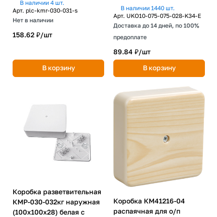
В наличии 4 шт.
В наличии 1440 шт.
Арт.
plc-kmr-030-031-s
Арт.
UKO10-075-075-028-K34-E
Нет в наличии
Доставка до 14 дней, по 100%
158.62 ₽/
шт
предоплате
89.84 ₽/
шт
В корзину
В корзину
Коробка разветвительная
Коробка КМ41216-04
КМР-030-032кг наружная
распаячная для о/п
(100х100х28) белая с