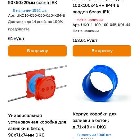
50х50х20мм сосна IEK
100х100х45мм IP44 6
В наличии 1592 шт.
вводов белая IEK
Арт.
UKO10-050-050-020-K34-E
Нет в наличии
Доставка до 14 дней, по 100%
Арт.
UKO11-100-100-045-K01-44
предоплате
Нет в наличии
61 ₽/
шт
153.61 ₽/
шт
В корзину
В корзину
Корпус коробки для
Универсальная
заливки в бетон,
установочная коробка для
д.71х49мм DKC
заливки в бетон,
90х71x74мм DKC
В наличии 1040 шт.