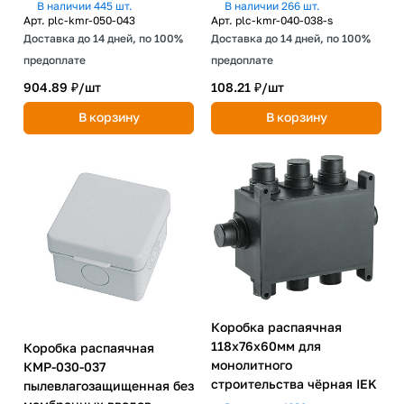
шнур (240х190х90) EKF
EKF PROxima
В наличии 445 шт.
В наличии 266 шт.
PROxima
Арт.
plc-kmr-050-043
Арт.
plc-kmr-040-038-s
Доставка до 14 дней, по 100%
Доставка до 14 дней, по 100%
предоплате
предоплате
904.89 ₽/
шт
108.21 ₽/
шт
В корзину
В корзину
Коробка распаячная
118х76х60мм для
Коробка распаячная
монолитного
КМР-030-037
строительства чёрная IEK
пылевлагозащищенная без