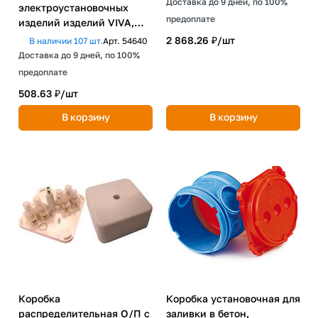
Доставка до 9 дней, по 100%
электроустановочных
предоплате
изделий изделий VIVA,
IP40,2мод. DKC
2 868.26 ₽/
шт
В наличии 107 шт.
Арт.
54640
Доставка до 9 дней, по 100%
предоплате
508.63 ₽/
шт
В корзину
В корзину
Коробка
Коробка установочная для
распределительная О/П с
заливки в бетон,