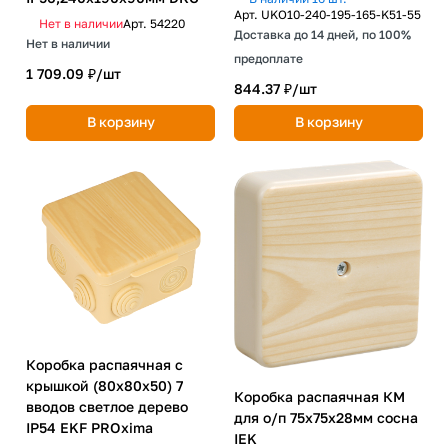
5 шт) IEK
Арт.
UKO10-240-195-165-K51-55
Нет в наличии
Арт.
54220
Доставка до 14 дней, по 100%
Нет в наличии
предоплате
1 709.09 ₽/
шт
844.37 ₽/
шт
В корзину
В корзину
Коробка распаячная с
крышкой (80х80х50) 7
Коробка распаячная КМ
вводов светлое дерево
для о/п 75х75х28мм сосна
IP54 EKF PROxima
IEK