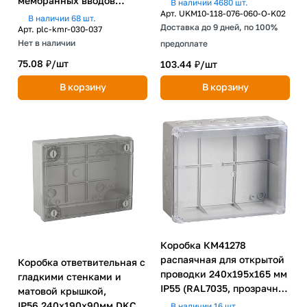
мембранных вводов
В наличии 4680 шт.
Арт.
UKM10-118-076-060-O-K02
(65х65х50) EKF PROxima
В наличии 68 шт.
Доставка до 9 дней, по 100%
Арт.
plc-kmr-030-037
Нет в наличии
предоплате
75.08 ₽/
шт
103.44 ₽/
шт
В корзину
В корзину
Коробка КМ41278
распаячная для открытой
Коробка ответвительная с
проводки 240х195х165 мм
гладкими стенками и
IP55 (RAL7035, прозрачная
матовой крышкой,
крышка, кабельные вводы
IP56,240х190х90мм DKC
В наличии 16 шт.