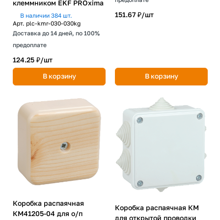
клеммником EKF PROxima
151.67 ₽/
шт
В наличии 384 шт.
Арт.
plc-kmr-030-030kg
Доставка до 14 дней, по 100%
предоплате
124.25 ₽/
шт
В корзину
В корзину
Коробка распаячная
Коробка распаячная КМ
КМ41205-04 для о/п
для открытой проводки