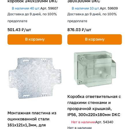
коробок 240х190мм DKC
380х300мм DKC
В наличии 40 шт.
Арт.
59607
В наличии 10 шт.
Арт.
59609
Доставка до 9 дней, по 100%
Доставка до 9 дней, по 100%
предоплате
предоплате
501.43 ₽/
шт
876.03 ₽/
шт
В корзину
В корзину
Коробка ответвительная с
гладкими стенками и
прозрачной крышкой,
Монтажная пластина из
IP56, 300х220х180мм DKC
оцинкованной стали
Нет в наличии
Арт.
54340
161х121х1,3мм, для
Нет в наличии