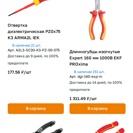
Отвертка
диэлектрическая PZ0х75
K3 ARMA2L IEK
В наличии 21 шт.
Арт.
A2L3-SC30-K3-PZ-00-075
Длинногубцы изогнутые
Доставка до 9 дней, по 100%
Expert 160 мм 1000В EKF
предоплате
PROxima
В наличии 151 шт.
177.56 ₽/
шт
Арт.
dgi-160-exp-in
Доставка до 14 дней, по 100%
предоплате
1 311.49 ₽/
шт
В корзину
В корзину