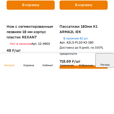
В наличии 7 шт.
Длинногубцы изогнутые
Арт.
A2L3-BN10-K1-160
Доставка до 9 дней, по 100%
Master 160 мм EKF Basic
предоплате
В наличии 120 шт.
Арт.
dgi-160-mas
540.35 ₽/
шт
Доставка до 14 дней, по 100%
предоплате
705.81 ₽/
шт
В корзину
В корзину
Регион
Каталог
Корзина
Кабинет
Сравнение
Избранные
Пассатижи 180мм K1
ARMA2L IEK
В наличии 42 шт.
Арт.
A2L3-PL10-K1-180