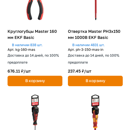
Круглогубцы Master 160
Отвертка Master PH3x150
мм EKF Basic
мм 1000В EKF Basic
В наличии 838 шт.
В наличии 4831 шт.
Арт.
kg-160-mas
Арт.
ph-3-150-mas-in
Доставка до 14 дней, по 100%
Доставка до 14 дней, по 100%
предоплате
предоплате
676.11 ₽/
шт
237.45 ₽/
шт
В корзину
В корзину