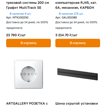
трековой системы 200 см
компьютерная RJ45, кат.
Графит MultiTrack SE
6A, механизм, КАРБОН
В наличии 9 шт.
В наличии 275 шт.
Арт.
MTK10020G
Арт.
GAL001086
Доставка до 14 дней, по 100%
Доставка до 14 дней, по 100%
предоплате
предоплате
23 790 ₽/
шт
3 214.70 ₽/
шт
В корзину
В корзину
ARTGALLERY РОЗЕТКА с
Шина скрытой установки