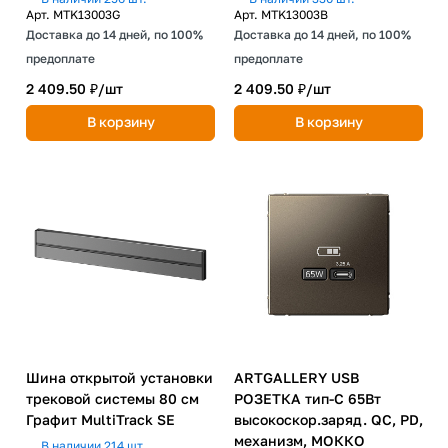
Арт.
MTK13003G
Арт.
MTK13003B
Доставка до 14 дней, по 100%
Доставка до 14 дней, по 100%
предоплате
предоплате
2 409.50 ₽/
шт
2 409.50 ₽/
шт
В корзину
В корзину
Шина открытой установки
ARTGALLERY USB
трековой системы 80 см
РОЗЕТКА тип-С 65Вт
Графит MultiTrack SE
высокоскор.заряд. QC, PD,
механизм, МОККО
В наличии 214 шт.