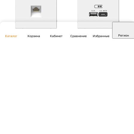
Регион
Каталог
Корзина
Кабинет
Сравнение
Избранные
ARTGALLERY РОЗЕТКА
ARTGALLERY USB
компьютерная RJ45, кат.
РОЗЕТКА A + тип-C 45Вт
6A, механизм, ЛОТОС
высокоскор.заряд. QC, PD,
механизм, ЛОТОС
В наличии 201 шт.
Арт.
GAL001386
В наличии 36 шт.
Доставка до 14 дней, по 100%
Арт.
GAL001329
Доставка до 14 дней, по 100%
предоплате
предоплате
3 214.70 ₽/
шт
9 150 ₽/
шт
В корзину
В корзину