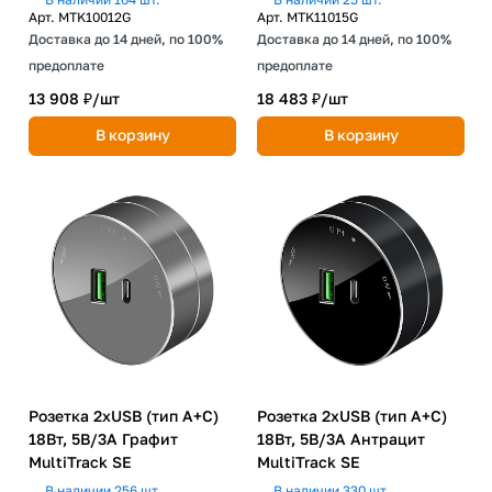
Арт.
MTK10012G
Арт.
MTK11015G
Доставка до 14 дней, по 100%
Доставка до 14 дней, по 100%
предоплате
предоплате
13 908 ₽/
шт
18 483 ₽/
шт
В корзину
В корзину
Розетка 2хUSB (тип А+С)
Розетка 2хUSB (тип А+С)
18Вт, 5В/3А Графит
18Вт, 5В/3А Антрацит
MultiTrack SE
MultiTrack SE
В наличии 256 шт.
В наличии 330 шт.