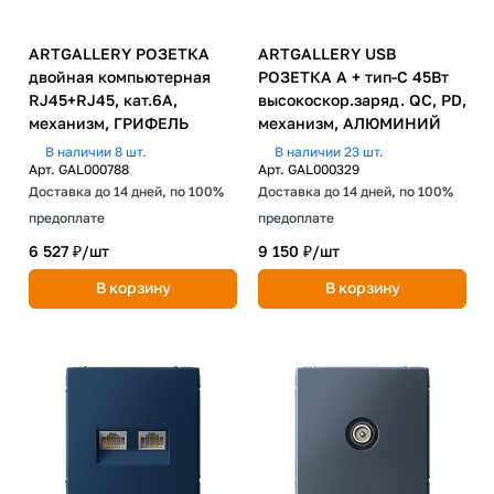
ARTGALLERY РОЗЕТКА
ARTGALLERY USB
двойная компьютерная
РОЗЕТКА A + тип-C 45Вт
RJ45+RJ45, кат.6А,
высокоскор.заряд. QC, PD,
механизм, ГРИФЕЛЬ
механизм, АЛЮМИНИЙ
В наличии 8 шт.
В наличии 23 шт.
Арт.
GAL000788
Арт.
GAL000329
Доставка до 14 дней, по 100%
Доставка до 14 дней, по 100%
предоплате
предоплате
6 527 ₽/
шт
9 150 ₽/
шт
В корзину
В корзину