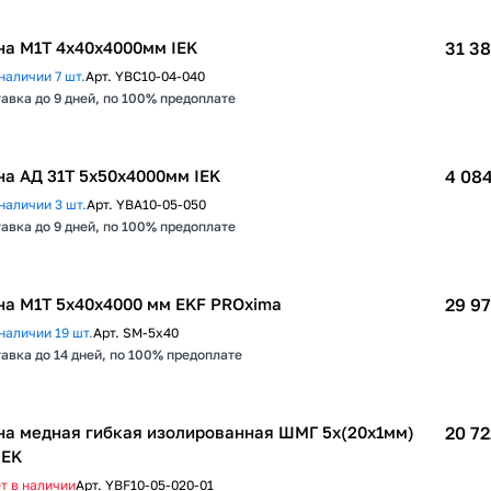
а М1Т 4х40х4000мм IEK
31 38
наличии 7 шт.
Арт.
YBC10-04-040
авка до 9 дней, по 100% предоплате
а АД 31Т 5х50х4000мм IEK
4 084
наличии 3 шт.
Арт.
YBA10-05-050
авка до 9 дней, по 100% предоплате
а М1T 5х40х4000 мм EKF PROxima
29 97
наличии 19 шт.
Арт.
SM-5x40
авка до 14 дней, по 100% предоплате
а медная гибкая изолированная ШМГ 5x(20x1мм)
20 72
IEK
т в наличии
Арт.
YBF10-05-020-01