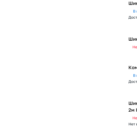
Шин
В 
Дост
Шин
Не
Ком
В 
Дост
Шин
2м 
Не
Нет 