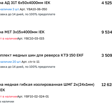
а АД 31Т 6х50х4000мм IEK
4 525
наличии 3 шт.
Арт.
YBA10-06-050
авка до 14 дней, по 100% предоплате
а М1Т 3х15х4000мм IEK
9 534
т в наличии
Арт.
YBC10-03-015
плект медных шин для реверса КТЭ 150 EKF
3 509
наличии 20 шт.
Арт.
ctr-k-11
авка до 14 дней, по 100% предоплате
а медная гибкая изолированная ШМГ 2x(24x1мм)
12 62
IEK
т в наличии
Арт.
YBF10-02-024-01
в наличии