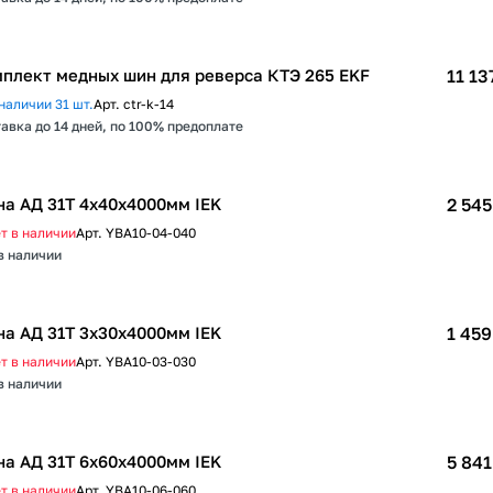
плект медных шин для реверса КТЭ 265 EKF
11 13
наличии 31 шт.
Арт.
ctr-k-14
авка до 14 дней, по 100% предоплате
а АД 31Т 4х40х4000мм IEK
2 545
т в наличии
Арт.
YBA10-04-040
в наличии
а АД 31Т 3х30х4000мм IEK
1 459
т в наличии
Арт.
YBA10-03-030
в наличии
а АД 31Т 6х60х4000мм IEK
5 841
т в наличии
Арт.
YBA10-06-060