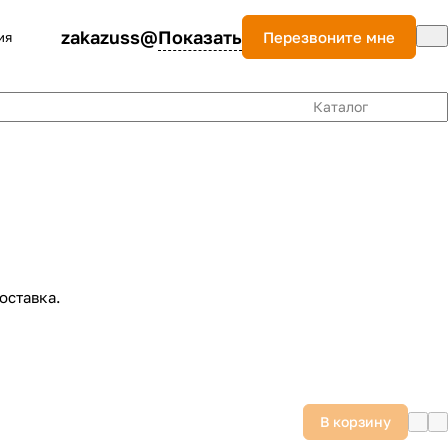
zakazuss@
Показать
Перезвоните мне
ия
Каталог
оставка.
В корзину