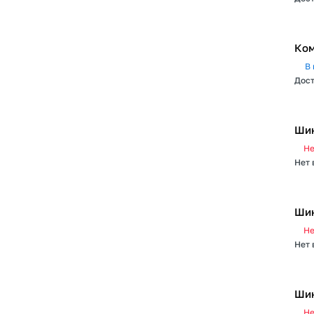
Ком
В 
Дост
Шин
Не
Нет 
Шин
Не
Нет 
Шин
Не