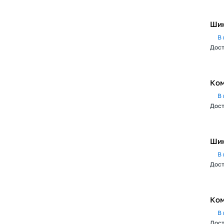
Шин
В 
Дост
Ком
В 
Дост
Шин
В 
Дост
Ком
В 
Дост