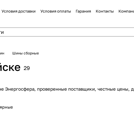
Условия доставки
Условия оплаты
Гарания
Контакты
Компан
шин
Шины сборные
йске
29
не Энергосфера, проверенные поставщики, честные цены, д
лярные