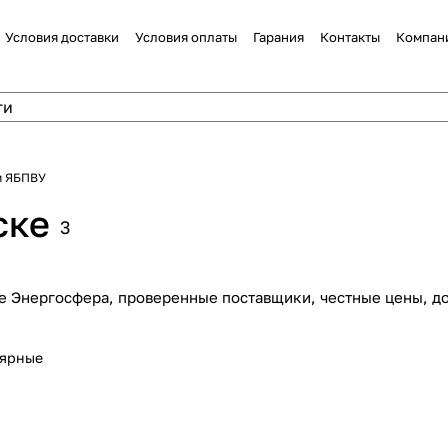
Условия доставки
Условия оплаты
Гарания
Контакты
Компан
и ЯБПВУ
ске
3
е Энергосфера, проверенные поставщики, честные цены, до
лярные