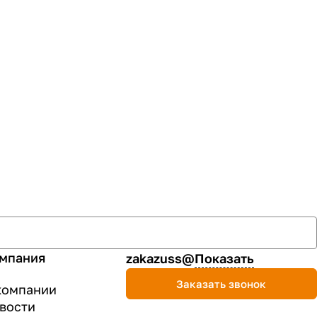
мпания
zakazuss@
Показать
Заказать звонок
компании
вости