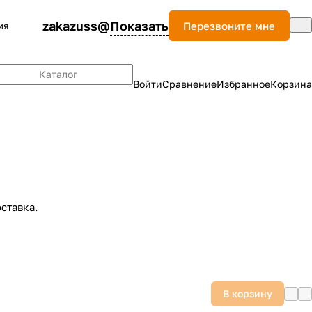
zakazuss@
Показать
Перезвоните мне
ия
Каталог
Войти
Сравнение
Избранное
Корзина
ставка.
В корзину