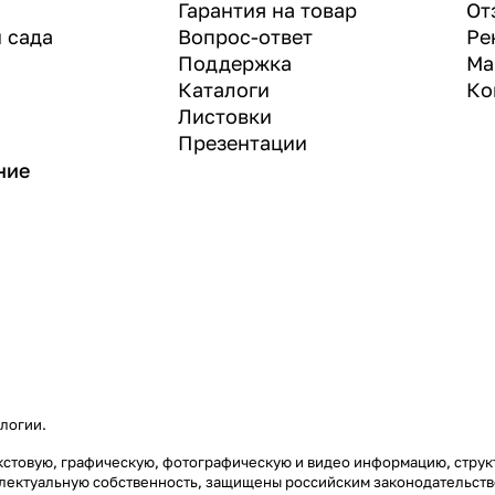
Гарантия на товар
От
и сада
Вопрос-ответ
Ре
Поддержка
Ма
Каталоги
Ко
Листовки
Презентации
ние
ологии
.
 текстовую, графическую, фотографическую и видео информацию, стр
еллектуальную собственность, защищены российским законодательст